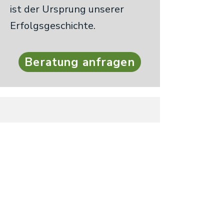
ist der Ursprung unserer
Erfolgsgeschichte.
Beratung anfragen
info@neuwatt.de
+49 2565
9384691
Einstein-Ring 11
48599 Gronau
Yorckstraße 22