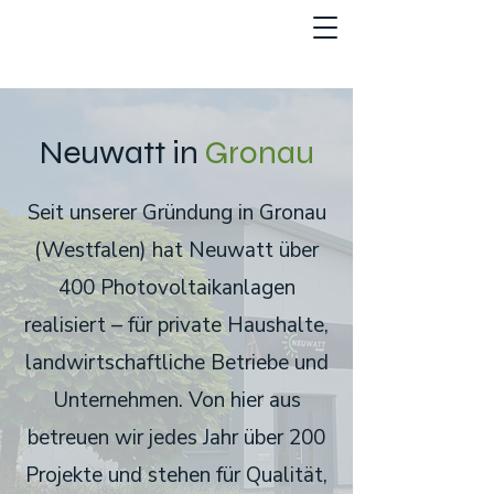
Neuwatt in
Gronau
Seit unserer Gründung in Gronau
(Westfalen) hat Neuwatt über
400 Photovoltaikanlagen
realisiert – für private Haushalte,
landwirtschaftliche Betriebe und
Unternehmen. Von hier aus
betreuen wir jedes Jahr über 200
Projekte und stehen für Qualität,